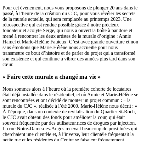
Pour cet événement, nous vous proposons de plonger 20 ans dans le
passé, à l’heure de la création du CJC, pour vous révéler les secrets
de la murale actuelle, qui sera remplacée au printemps 2023. Une
rétrospective qui est rendue possible grâce à notre précieux
fondateur et acolyte Serge, qui nous a ouvert la boîte à pandore et
mené à rencontrer les deux artistes de la murale d’origine : Annie
Hamel et Marie-Hélène Fauteux. C’est avec grande ouverture et non
sans émotions que Marie-Hélène nous accueille pour nous
transmettre ce bout d’histoire et de parler du projet qui a transformé
son existence et qui continue à vibrer des années plus tard dans son
cœur.
« Faire cette murale a changé ma vie »
Nous sommes alors à l’heure où la première cohorte de locataires
était déjà installée dans le résidentiel, et où Annie et Marie-Hélène se
sont rencontrées et ont décidé de monter un projet commun : « la
murale du CJC », réalisée à l’été 2000. Marie-Hélène nous décrit : «
À l’époque, dans un contexte de revitalisation du Quartier St-Roch,
le CJC avait obtenu des fonds pour améliorer la cour, qui était
souvent fréquentée par des utilisateur.rices de drogues par injection.
La rue Notre-Dame-des-Anges recevait beaucoup de prostituées qui
cherchaient une clientèle et, à l’inverse, leur clientèle fréquentait la
petite rue et les résidentes du Centre se faisaient fréquemment