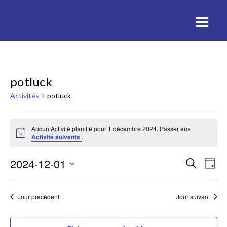
potluck
Activités
potluck
Activités
Aucun Activité planifié pour 1 décembre 2024. Passer aux
Notice
Activité suivants
.
for
Rech
Na
2024-12-01
1
Recherche
Jour
de
Sélectionnez
et
décembre
une
vu
Jour précédent
Jour suivant
date.
navig
2024
Act