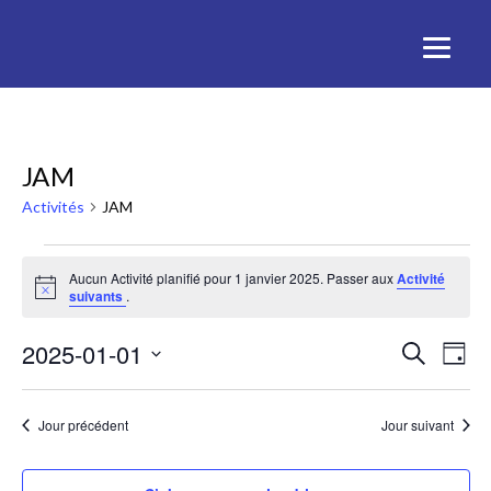
JAM
Activités
JAM
Activités
Aucun Activité planifié pour 1 janvier 2025. Passer aux
Activité
Notice
suivants
.
for
Rech
Na
2025-01-01
1
Recherche
Jour
de
Sélectionnez
et
janvier
une
vu
Jour précédent
Jour suivant
date.
navig
2025
Act