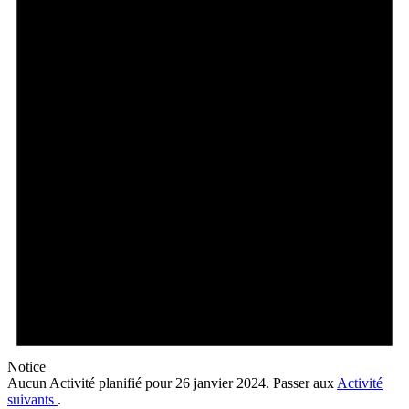
janvier
2024
Notice
Aucun Activité planifié pour 26 janvier 2024. Passer aux
Activité
suivants
.