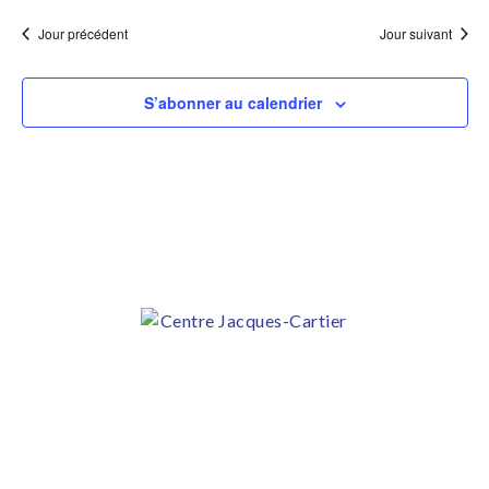
Jour précédent
Jour suivant
S’abonner au calendrier
Adresse des bureaux et des activités
421, boul. Langelier
Québec, QC G1K 9B9