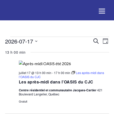
Activités
Rech
Na
2026-07-17
Recherche
Jour
for
de
Sélectionnez
et
13 h 00 min
17
une
vu
juillet
date.
navig
Act
2026
de
juillet 17 @ 13 h 00 min
-
17 h 00 min
Les après-midi dans
l’OASIS du CJC
Les après-midi dans l’OASIS du CJC
vues
Centre résidentiel et communautaire Jacques-Cartier
421
Activ
Boulevard Langelier, Québec
Gratuit