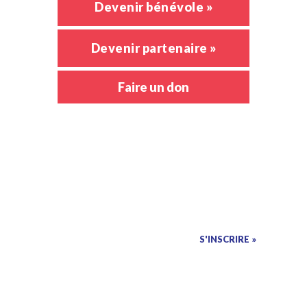
Devenir bénévole »
Devenir partenaire »
Faire un don
Abonnez-vous à l’infolettre
pour rester à l’affût :
J’accepte les modalités de la
politique de confidentialité
.