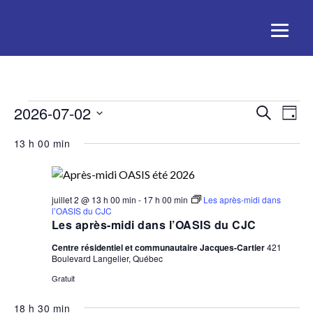
Activités
Rech
Na
2026-07-02
Recherche
Jour
for
de
Sélectionnez
et
13 h 00 min
2
une
vu
juillet
date.
navig
Act
2026
de
juillet 2 @ 13 h 00 min
-
17 h 00 min
Les après-midi dans
l’OASIS du CJC
Les après-midi dans l’OASIS du CJC
vues
Centre résidentiel et communautaire Jacques-Cartier
421
Activ
Boulevard Langelier, Québec
Gratuit
18 h 30 min