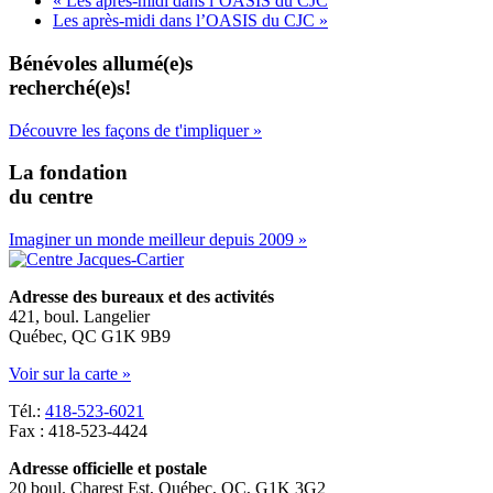
«
Les après-midi dans l’OASIS du CJC
Les après-midi dans l’OASIS du CJC
»
Bénévoles allumé(e)s
recherché(e)s!
Découvre les façons de t'impliquer »
La fondation
du centre
Imaginer un monde meilleur depuis 2009 »
Adresse des bureaux et des activités
421, boul. Langelier
Québec, QC G1K 9B9
Voir sur la carte »
Tél.:
418-523-6021
Fax : 418-523-4424
Adresse officielle et postale
20 boul. Charest Est, Québec, QC, G1K 3G2