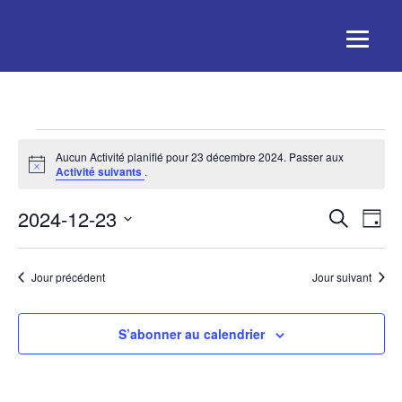
Activités
Aucun Activité planifié pour 23 décembre 2024. Passer aux
for
Notice
Activité suivants
.
23
décembre
Rech
Na
2024-12-23
Recherche
Jour
2024
de
Sélectionnez
et
une
vu
Jour précédent
Jour suivant
date.
navig
Act
de
S’abonner au calendrier
vues