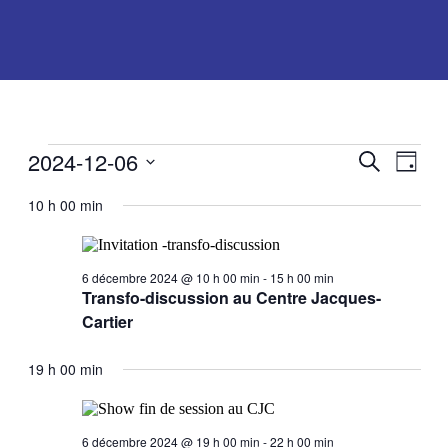
Activités
2024-12-06
Recherch
Navig
Recherche
Jour
de
for
et
Sélectionnez
vues
une
10 h 00 min
6
navigatio
Activ
date.
décembre
de
2024
vues
6 décembre 2024 @ 10 h 00 min
-
15 h 00 min
Activités
Transfo-discussion au Centre Jacques-
Cartier
19 h 00 min
6 décembre 2024 @ 19 h 00 min
-
22 h 00 min