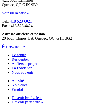
421, boul. Langelier
Québec, QC G1K 9B9
Voir sur la carte »
Tél.:
418-523-6021
Fax : 418-523-4424
Adresse officielle et postale
20 boul. Charest Est, Québec, QC, G1K 3G2
Écrivez-nous »
Le centre
Résidentiel
Ateliers et projets
La Fondation
Nous soutenir
Activités
Nouvelles
Emploi
Devenir bénévole »
Devenir partenaire »