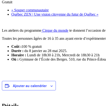
Gratuit
«
Souper communautaire
Québec ZEN | Une vision citoyenne du futur de Québec
»
Les ateliers du programme
Cirque du monde
te donnent l’occasion de d
Toutes les personnes âgées de 16 à 35 ans ayant envie d’expérimenter l
Coût :
100 % gratuit
Durée :
du 8 janvier au 28 mai 2025.
Horaire :
Lundi de 18h30 à 21h, Mercredi de 18h30 à 21h
Où :
Gymnase de l’École des Berges. 510, rue du Prince-Édouard
Ajouter au calendrier
Détails