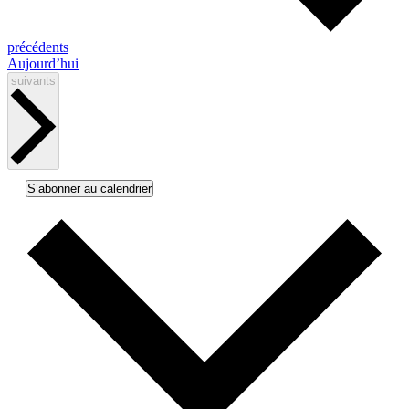
Activités
précédents
Aujourd’hui
Activités
suivants
S’abonner au calendrier