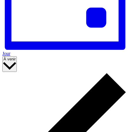
Jour
Sélectionnez
À venir
une
date.