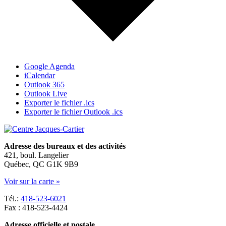
Google Agenda
iCalendar
Outlook 365
Outlook Live
Exporter le fichier .ics
Exporter le fichier Outlook .ics
Adresse des bureaux et des activités
421, boul. Langelier
Québec, QC G1K 9B9
Voir sur la carte »
Tél.:
418-523-6021
Fax : 418-523-4424
Adresse officielle et postale